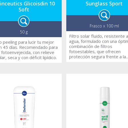
inceutics Glicoisdin 10
Sunglass Sport
Soft
Frasco x 100 ml
50 g
Filtro solar fluido, resistente a
agua, formulado con una ópti
o peeling para lucir tu mejor
combinación de filtros
ías. Recomendado para
fotoestables, que ofrecen
el fotoenvejecida, con relieve
protección segura frente a la
lar, seca y con déficit lipídico.
radiación UVA, UVB, IR y Luz 
emitida por los aparatos
electrónicos. Tiene una excel
adherencia a la piel, sin dejarl
sensación pegajosa. Sunglass
Sport, mantiene un muy alto n
de resistencia al agua. Combin
filtros con la tecnología SPB-
ComplexR, que restablece el
equilibrio natural del microbi
la piel y actúa protegiéndola
integralmente, de los proces
oxidativos, reparando los dañ