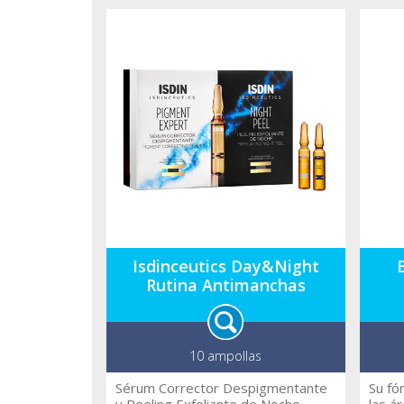
producción de colágeno, aporta
de ar
firmeza y ayuda a reducir las
efect
arrugas en solo 10 días,
los r
protegiendo la piel del estrés
de Pr
oxidativo y la polución. Su
contr
innovador formato con vitamina C
radic
en polvo mantiene la vitamina C
Tacto
fresca y estable hasta el primer
Efica
momento de uso, cuando se
AMA L
mezcla con una solución líquida con
Phyt
ingredientes antioxidantes,
exóti
hidratantes y antipolución.
sobre
renov
antio
absor
Test
Isdinceutics Day&Night
derm
Derma
Rutina Antimanchas
10 ampollas
Sérum Corrector Despigmentante
Su fó
y Peeling Exfoliante de Noche
las á