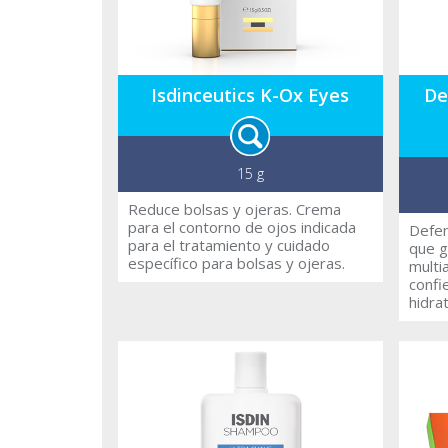
Isdinceutics K-Ox Eyes
De
15 g
Reduce bolsas y ojeras. Crema
para el contorno de ojos indicada
Defen
para el tratamiento y cuidado
que g
específico para bolsas y ojeras.
multi
confi
hidratante. Con
escle
evitar la deshidratació
causa
alcoho