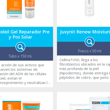
soleil Gel Reparador Pre
Juvynit Renew Moisturi
y Pos Solar
Frasco x 50 ml
Tubo x 150 mL
CellmaTchD, llega a los
fibroblastos ubicados en la c
a acción de sus activos que
más profunda de la piel
even los sistemas de
(hipodermis), donde entrega 
ación del ADN de las células
péptidos de cobre, que junto 
piel, evitan el
silicio, estimulan la síntesis de
nvejecimiento y neutralizan la
colágeno y elastina incremen
cción de radicales libres
la elasticidad de la piel evitan
ida por los rayos UV e IR
formación de líneas profundas
a-rojos) deteniendo la cadena
Contiene filtros solares de am
strés oxidativo. La presencia
espectro.
tractos naturales y de
oney CTG® mantienen el