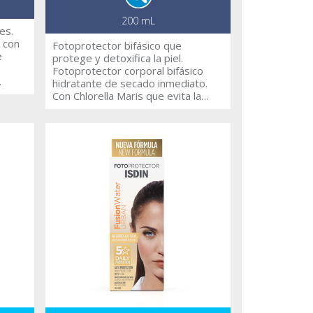
200 mL
es.
 con
Fotoprotector bifásico que
e
protege y detoxifica la piel.
Fotoprotector corporal bifásico
hidratante de secado inmediato.
Con Chlorella Maris que evita la
oxidación de la piel. Alta protección
UVB/UVA SPF50.