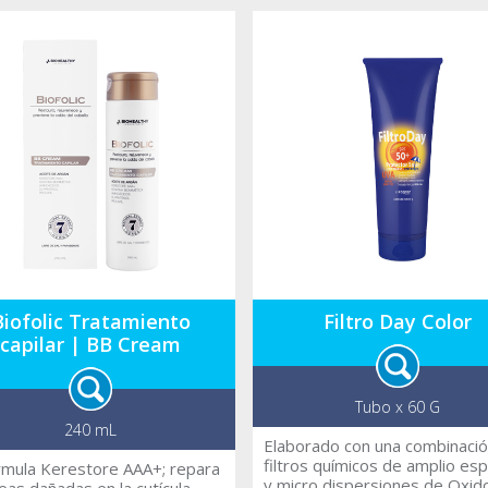
rugas producidos por los
os nocivos ambientales y de
ayos solares, gracias al Factor
otección Integral (FPSI)
a los rayos UVA-UVB y
ales libres. FOTOESTABLE //
 seco y sensorial de seda.
cia In-vivo método Colipa en
aboratoires Inc., USA. *Con
oney CTG ®, mezcla de
cos extractos que actúa
 la epidermis como
ador celular, humectante y
xidante natural. Rápida
ción sin sensación grasa.
eado y aprobado
Biofolic Tratamiento
Filtro Day Color
atológicamente en
consult ®, Alemania.
capilar | BB Cream
Tubo x 60 G
240 mL
Elaborado con una combinaci
filtros químicos de amplio es
rmula Kerestore AAA+; repara
y micro dispersiones de Oxid
reas dañadas en la cutícula