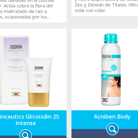
Zinc y Dióxido de Titanio. Filtr
r. Actúa sobre la fibra del
solar con color.
lo maltratado de raíz a
s, ocasionadas por los
mientos químicos, agentes
ntales y el envejecimiento
al, aportando los nutrientes
es para un cabello más suave,
inoso y brillante. Su fórmula
REAM CAPILAR de proteínas
igentes y aceite de argan,
 una capa sobre cada hebra
elo, que le devuelven su
iento natural, aportando
, salud, controlando el frizz
devolver la vitalidad y
tud a su cabello.
inceutics Glicoisdin 25
Acniben Body
Intense