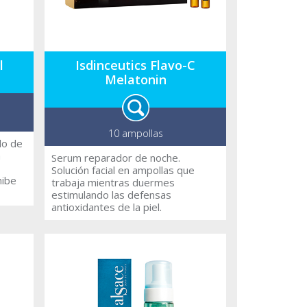
s por
oleta.
l
as
l
Isdinceutics Flavo-C
Melatonin
iel.
10 ampollas
do de
a
Serum reparador de noche.
Solución facial en ampollas que
hibe
trabaja mientras duermes
estimulando las defensas
 con
antioxidantes de la piel.
l
os