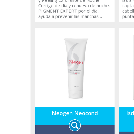
Corrige de día y renueva de noche.
capila
PIGMENT EXPERT por el día,
cabel
ayuda a prevenir las manchas
punta
oscuras promoviendo un tono de
trata
piel uniforme y de aspecto
ambie
rejuvenecido. Por la noche, NIGHT
natur
PEEL estimula la exfoliación de la
vital
piel ayudando a atenuar las
volum
imperfecciones y potenciando el
BB C
efecto despigmentante de
intel
PIGMENT EXPERT.
crean
del p
movim
brillo
para 
juven
Neogen Neocond
Isd