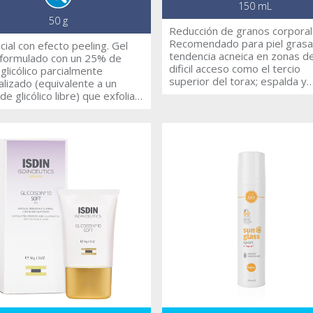
150 mL
50 g
Reducción de granos corporal
Recomendado para piel grasa
cial con efecto peeling. Gel
tendencia acneica en zonas d
l formulado con un 25% de
dificil acceso como el tercio
 glicólico parcialmente
superior del torax; espalda y
alizado (equivalente a un
pecho.
e glicólico libre) que exfolia
perﬁcie de la piel, ayudando a
zar su textura y a fomentar el
so de renovación cutánea. Su
nido en Aloe vera
rciona una acción hidratante y
a disminuir la irritación.