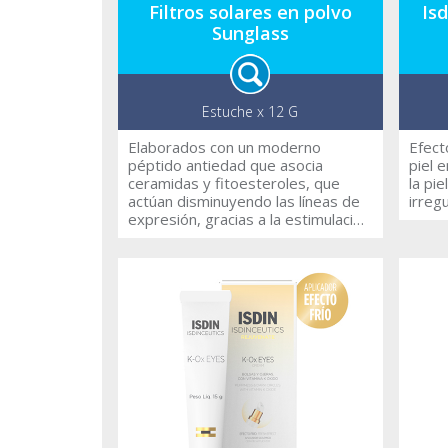
Filtros solares en polvo
Isd
Sunglass
Estuche x 12 G
Elaborados con un moderno
Efect
péptido antiedad que asocia
piel en 45 d
ceramidas y fitoesteroles, que
la pi
actúan disminuyendo las líneas de
irregu
expresión, gracias a la estimulación
de la comunicación celular.
Elaborados con Silica recubierta.
Disponible en tres tonos de color
(Medium, light, natural), que se
adaptan a los distintos tonos de
piel, dando una apariencia mate y
natural a la piel. Combinación de
eficientes filtros químicos, y físicos
fotoestables, que brindan
protección en todo el espectro
ultravioleta UVA y UVB.