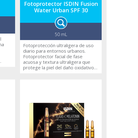
Fotoprotector ISDIN Fusion
Water Urban SPF 30
50 mL
l
ma
Fotoprotección ultraligera de uso
diario para entornos urbanos.
Fotoprotector facial de fase
acuosa y textura ultraligera que
Azul
protege la piel del daño oxidativo
inducido por la polución urbana y
ente
ofrece una protección reforzada
a con
frente a UVA y Luz Azul.
Proporciona una mejora en los
ivel
signos de fatiga en la piel
a los
aportándole luminosidad y aspecto
360
saludable.
oma de
os
os a