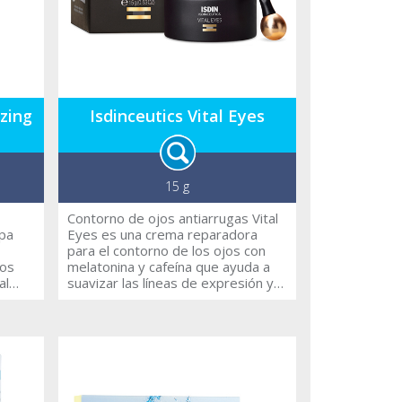
zing
Isdinceutics Vital Eyes
15 g
Contorno de ojos antiarrugas Vital
apa
Eyes es una crema reparadora
para el contorno de los ojos con
los
melatonina y cafeína que ayuda a
al
suavizar las líneas de expresión y
las arrugas. Sus ingredientes
tando
estimulan las defensas
do la
antioxidantes de la piel y aportan
.
una acción detox. El aplicador de
plio
Vital Eyes proporciona un efecto
frío que ayuda a descongestionar
la zona y refrescar la mirada.