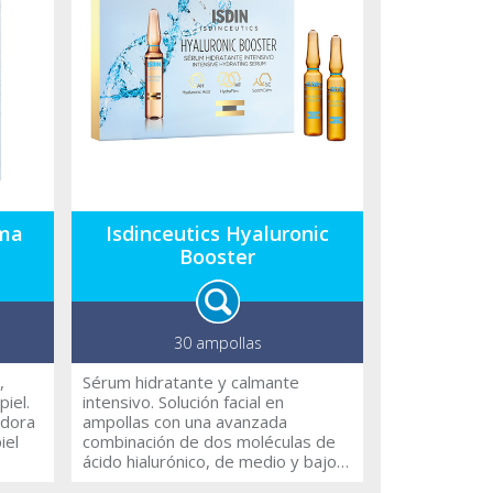
Resultados visibles en sólo 28 días.
ema
Isdinceutics Hyaluronic
Booster
30 ampollas
,
Sérum hidratante y calmante
piel.
intensivo. Solución facial en
adora
ampollas con una avanzada
iel
combinación de dos moléculas de
ácido hialurónico, de medio y bajo
peso molecular, que ayudan a la