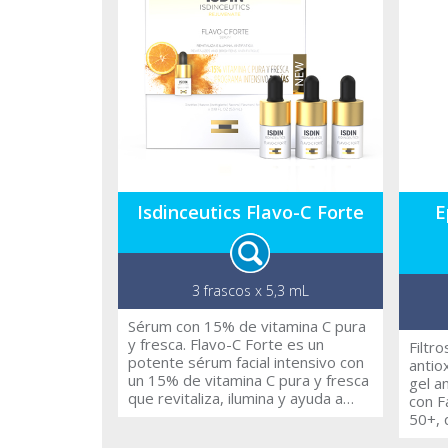
innovador formato con vitamina C
balanc
en polvo mantiene la vitamina C
fresca y estable hasta el primer
momento de uso, cuando se
mezcla con una solución líquida con
ingredientes antioxidantes,
hidratantes y antipolución.
Isdinceutics Flavo-C Forte
E
3 frascos x 5,3 mL
Sérum con 15% de vitamina C pura
y fresca. Flavo-C Forte es un
Filtr
potente sérum facial intensivo con
antio
un 15% de vitamina C pura y fresca
gel a
que revitaliza, ilumina y ayuda a
con F
disminuir los signos de fatiga de la
50+, 
piel. Además, aumenta la
fotoe