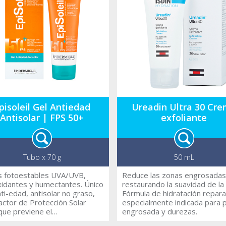
e hídrico de la piel.
pisoleil Gel Antiedad
Ureadin Ultra 30 Cr
Antisolar | FPS 50+
exfoliante
Tubo x 70 g
50 mL
os fotoestables UVA/UVB,
Reduce las zonas engrosadas
xidantes y humectantes. Único
restaurando la suavidad de la 
nti-edad, antisolar no graso,
Fórmula de hidratación repar
actor de Protección Solar
especialmente indicada para p
que previene el
engrosada y durezas.
nvejecimiento y la aparición