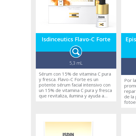
Isdinceutics Flavo-C Forte
Epi
5,3 mL
Sérum con 15% de vitamina C pura
y fresca. Flavo-C Forte es un
Por l
potente sérum facial intensivo con
promu
un 15% de vitamina C pura y fresca
repar
que revitaliza, ilumina y ayuda a
de la 
disminuir los signos de fatiga de la
fotoe
piel. Además, aumenta la
produ
producción de colágeno, aporta
induc
firmeza y ayuda a reducir las
(Infr
arrugas en solo 10 días,
del e
protegiendo la piel del estrés
de ex
oxidativo y la polución. Su
Phyt