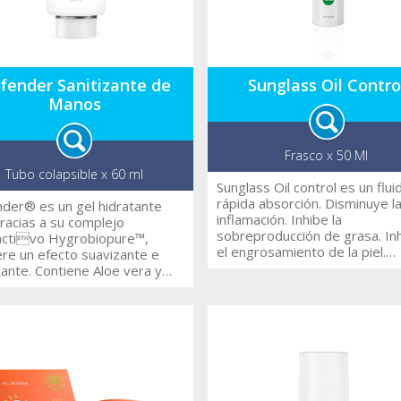
nivel del ADN celular, causado
la radiación infrarroja y ultravi
El cafeisomeR, que contiene e
SPB-360 ComplexR, actúa
inhibiendo la proliferación de l
células dañadas por el sol,
fender Sanitizante de
Sunglass Oil Contro
brindando así la opción más
Manos
completa de protección de la p
No contiene fragancias, ni
parabenos.
Frasco x 50 Ml
Tubo colapsible x 60 ml
Sunglass Oil control es un flui
rápida absorción. Disminuye l
der® es un gel hidratante
inflamación. Inhibe la
racias a su complejo
sobreproducción de grasa. In
activo Hygrobiopure™,
el engrosamiento de la piel.
ere un efecto suavizante e
Recomendado para personas
tiene Aloe vera y
pieles grasas o con acné. Idea
roglucanos que ayudan a
para personas en tratamient
n de la piel,
para el acné severo.
da por el efecto del uso del
l.