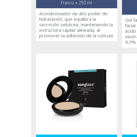
Frasco x 250 ml
Acondicionador de alto poder de
hidratación, que equilibra la
Gel fa
secreción sebácea, manteniendo la
facia
estructura capilar alineada, al
ácido
promover la adhesión de la cutícula.
neutr
9,5% d
la su
suavi
proce
conte
propo
ayuda 