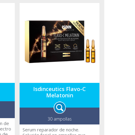
piel a recuperar sus niveles de
hidratación para conseguir una piel
radiante.
Isdinceutics Flavo-C
Melatonin
30 ampollas
ón de
pectro
Serum reparador de noche.
o de
Solución facial en ampollas que