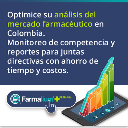
Control de la dermatitis
seborreica caspa y
síntomas relacionados
Control del Enrojecimiento
, picor y prevención del
foto envejecimiento y el
envejecimiento Control
del micro inflamación de la
piel, por agentes químicos
Prevención de manchas
post- inflamatorias.