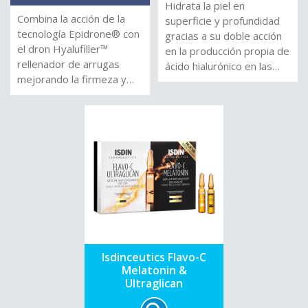
Hidrata la piel en
Combina la acción de la
superficie y profundidad
tecnología Epidrone® con
gracias a su doble acción
el dron Hyalufiller™
en la producción propia de
rellenador de arrugas
ácido hialurónico en las
mejorando la firmeza y
células de la piel: Por el
elasticidad por el
mecanismo de la
incremento de síntesis de
tecnología Epidrone®
ácido hialurónico y elastina
cosmética que incrementa
de manera natural, sin ser
su síntesis sinergizado
invasivo, con la
con el de las Glicokinas
combinación de
que estimula su
Edelweiss, Firmoney TCA,
producción; de esta forma
matrikinas y del
las arrugas se rellenan de
ciclopeptido-5, los cuales
forma natural y
comunican y estimulan la
complementa su acción
producción de colágeno I,
con el complejo Phytoney
Isdinceutics Flavo-C
fibronectina e integrinas
CTG® más las vitaminas C
Melatonin &
responsables de las
y E, para mantener su
Ultraglican
propiedades lifting y
balance hidro-lipídico.
tonificante de la piel más
Libre de parabenos y