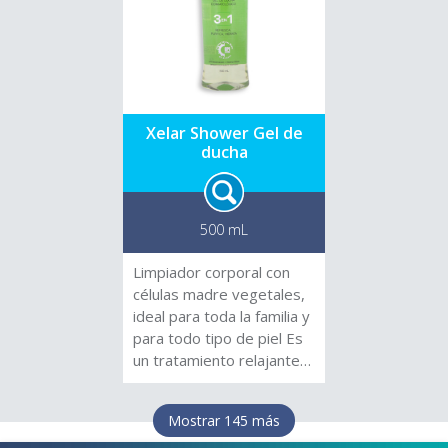
Xelar Shower Gel de
ducha
500 mL
Limpiador corporal con
células madre vegetales,
ideal para toda la familia y
para todo tipo de piel Es
un tratamiento relajante
para la piel Control de los
síntomas de la piel
Mostrar 145 más
sensible e inflamada