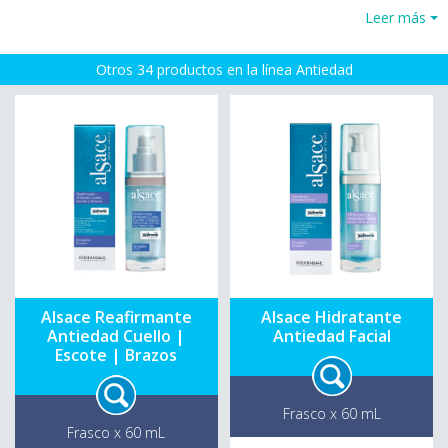
Leer más
Otros 34 productos en la línea Antiedad
Alsace Reafirmante
Alsace Hidratante
Antiedad Cuello |
Antiedad Facial
Escote | Brazos
Frasco x 60 mL
Frasco x 60 mL