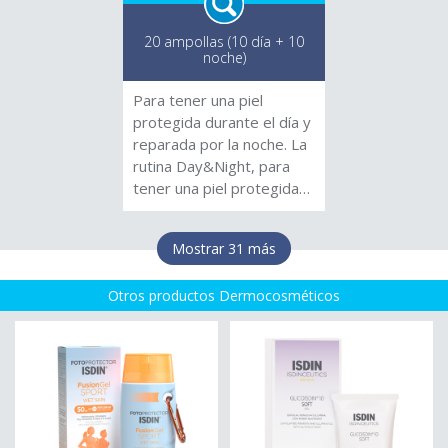
el efecto reafirmante
fragancia.
duradero. * Phytoney
20 ampollas (10 día + 10
noche)
CTG® y el complejo de
vitaminas A, E, F, H
Para tener una piel
mantienen la humectación,
protegida durante el día y
renovación y
reparada por la noche. La
antioxidación, logrando
rutina Day&Night, para
una piel firme y elástica.
tener una piel protegida
durante el día y reparada
por la noche.
Mostrar 31 más
Otros productos Dermocosméticos