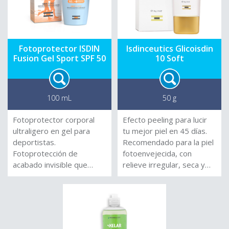
Fotoprotector ISDIN
Isdinceutics Glicoisdin
Fusion Gel Sport SPF 50
10 Soft
100 mL
50 g
Fotoprotector corporal
Efecto peeling para lucir
ultraligero en gel para
tu mejor piel en 45 días.
deportistas.
Recomendado para la piel
Fotoprotección de
fotoenvejecida, con
acabado invisible que
relieve irregular, seca y
ofrece un efecto
con déficit lipídico.
refrescante inmediato
mientras protege la piel
sin dejar residuo graso.