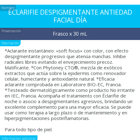
Nombre
ÉCLARIFIE DESPIGMENTANTE ANTIEDAD
FACIAL DÍA
Presentación
Frasco x 30 mL
Descripción
*Aclarante instantáneo: «soft focus» con color, con efecto
despigmentante progresivo que atenúa manchas. Inhibe
radicales libres evitando el envejecimiento precoz.
Matificante. *Con Phytoney CTG®, mezcla de exóticos
extractos que actúa sobre la epidermis como renovador
celular, humectante y antioxidante natural. *Eficacia
aclarante comprobada en Laboratoire BIO-EC, Francia.
*Testeado dermatológicamente como producto No irritante
en IEC, Francia. Acompaña el tratamiento con Éclarifie de
noche o asocio a despigmentantes agresivos, brindando un
excelente complemento para una mayor eficacia. Se puede
usar como terapia a largo plazo o de mantenimiento y en
hiperpigmentaciones postinflamatorias.
Para todo tipo de piel.
Información adicional