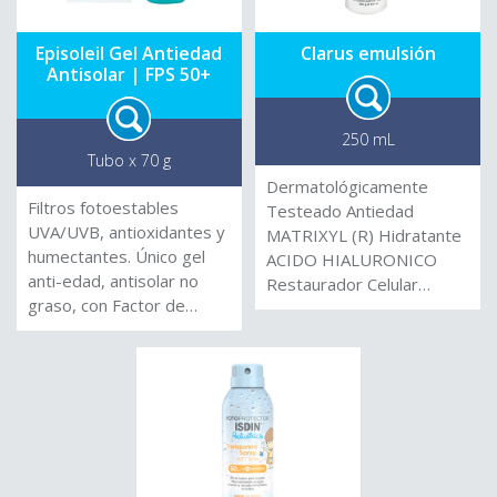
Episoleil Gel Antiedad
Clarus emulsión
Antisolar | FPS 50+
250 mL
Tubo x 70 g
Dermatológicamente
Filtros fotoestables
Testeado Antiedad
UVA/UVB, antioxidantes y
MATRIXYL (R) Hidratante
humectantes. Único gel
ACIDO HIALURONICO
anti-edad, antisolar no
Restaurador Celular
graso, con Factor de
PANTALLAS
Protección Solar 50+, que
SOLARES:Dioxidode
previene el
Titanioy Oxido de Zinc
fotoenvejecimiento y la
FILTROS SOLARES:
aparición de arrugas
Tinosorb-M Tinosorb-S
producidos por los
SPF: 50 Muy Alta
efectos nocivos
Protección UVA – UVB:
ambientales y de los
*** Muy amplio Espectro