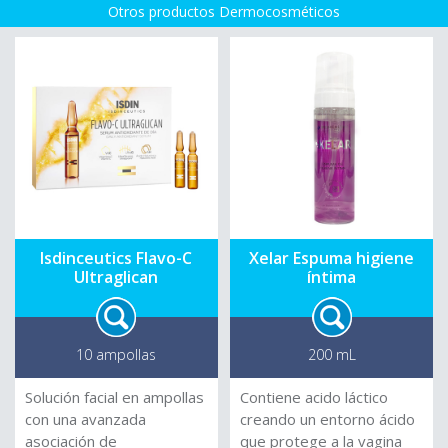
Otros productos Dermocosméticos
Dermaconsult ®,
Alemania.
Isdinceutics Flavo-C
Xelar Espuma higiene
Ultraglican
íntima
10 ampollas
200 mL
Solución facial en ampollas
Contiene acido láctico
con una avanzada
creando un entorno ácido
asociación de
que protege a la vagina