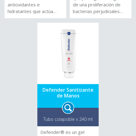
antioxidantes e
de una proliferación de
hidratantes que actúa
bacterias perjudiciales
sobre la pérdida de
Evitar enrojecimiento,
firmeza y sobre las líneas
inflamación y picor en
finas de expresión.
zona intima Libre de
detergentes y alcohol.
Defender Sanitizante
de Manos
Tubo colapsible x 240 ml
Defender® es un gel