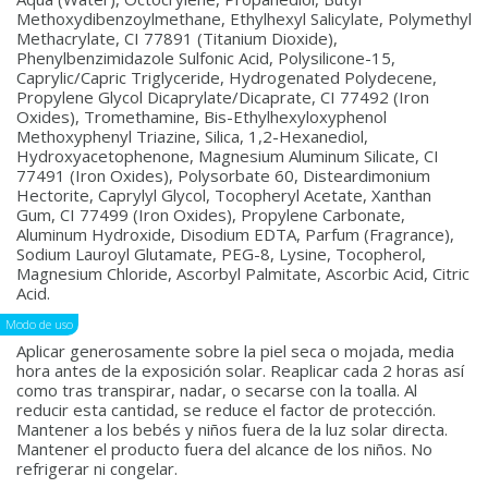
Methoxydibenzoylmethane, Ethylhexyl Salicylate, Polymethyl
Methacrylate, CI 77891 (Titanium Dioxide),
Phenylbenzimidazole Sulfonic Acid, Polysilicone-15,
Caprylic/Capric Triglyceride, Hydrogenated Polydecene,
Propylene Glycol Dicaprylate/Dicaprate, CI 77492 (Iron
Oxides), Tromethamine, Bis-Ethylhexyloxyphenol
Methoxyphenyl Triazine, Silica, 1,2-Hexanediol,
Hydroxyacetophenone, Magnesium Aluminum Silicate, CI
77491 (Iron Oxides), Polysorbate 60, Disteardimonium
Hectorite, Caprylyl Glycol, Tocopheryl Acetate, Xanthan
Gum, CI 77499 (Iron Oxides), Propylene Carbonate,
Aluminum Hydroxide, Disodium EDTA, Parfum (Fragrance),
Sodium Lauroyl Glutamate, PEG-8, Lysine, Tocopherol,
Magnesium Chloride, Ascorbyl Palmitate, Ascorbic Acid, Citric
Acid.
Modo de uso
Aplicar generosamente sobre la piel seca o mojada, media
hora antes de la exposición solar. Reaplicar cada 2 horas así
como tras transpirar, nadar, o secarse con la toalla. Al
reducir esta cantidad, se reduce el factor de protección.
Mantener a los bebés y niños fuera de la luz solar directa.
Mantener el producto fuera del alcance de los niños. No
refrigerar ni congelar.