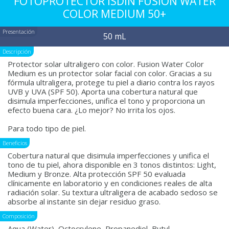
FOTOPROTECTOR ISDIN FUSION WATER
COLOR MEDIUM 50+
Presentación
50 mL
Descripción
Protector solar ultraligero con color. Fusion Water Color
Medium es un protector solar facial con color. Gracias a su
fórmula ultraligera, protege tu piel a diario contra los rayos
UVB y UVA (SPF 50). Aporta una cobertura natural que
disimula imperfecciones, unifica el tono y proporciona un
efecto buena cara. ¿Lo mejor? No irrita los ojos.
Para todo tipo de piel.
Beneficios
Cobertura natural que disimula imperfecciones y unifica el
tono de tu piel, ahora disponible en 3 tonos distintos: Light,
Medium y Bronze. Alta protección SPF 50 evaluada
clínicamente en laboratorio y en condiciones reales de alta
radiación solar. Su textura ultraligera de acabado sedoso se
absorbe al instante sin dejar residuo graso.
Composición
Aqua (Water), Octocrylene, Propanediol, Butyl