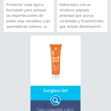
Protector solar ligero,
Elaborados con un
formulado para atenuar
moderno péptido
las imperfecciones de
antiedad que asocia
pieles muy sensibles a las
ceramidas y fitoesteroles,
quemaduras solares, con
que actúan disminuyendo
rojeces y con tendencia
las líneas de expresión,
acneica. Se ajusta a todos
gracias a la estimulación
los tipos de piel y no
de la comunicación celular.
aporta sensación pesada,
Elaborados con Silica
ni deja residuo graso o
recubierta. Disponible en
efecto blanco sobre la
tres tonos de color
piel. Sunglass combina la
(Medium, light, natural),
tecnología SPB 360
que se adaptan a los
Complex®, que
distintos tonos de piel,
restablece el equilibrio
dando una apariencia
natural del microbioma
mate y natural a la piel.
Sunglass Gel
protegiéndola de la
Combinación de eficientes
adicionalmente de piel los
filtros químicos, y físicos
procesos oxidativos,
fotoestables, que brindan
reparando los daños a
protección en todo el
Tubo colapsible x 80 G