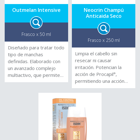
Outmelan Intensive
Neocrin Champú
Anticaida Seco
Frasco x 50 ml
Frasco x 250 ml
Diseñado para tratar todo
Limpia el cabello sin
tipo de manchas
resecar ni causar
definidas. Elaborado con
irritación. Potencian la
un avanzado complejo
acción de Procapil°,
multiactivo, que permite
permitiendo una acción
tener un efecto rápido y
equilibrante y
eficaz, debido a su acción
normalizadora del cuero
enzimática, epigenética e
cabelludo. Combaten el
inhibitoria, que actúa
proceso de
bloqueando
envejecimiento del
efectivamente la
folículo, promoviendo el
expresión y transporte de
fortalecimiento del
la melanina a través de
cabello, y aumentan la
mecanismos sinérgicos