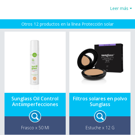
Leer más
Otros 12 productos en la línea Protección solar
Sunglass Oil Control
Filtros solares en polvo
Antiimperfecciones
Sunglass
Frasco x 50 Ml
Estuche x 12 G