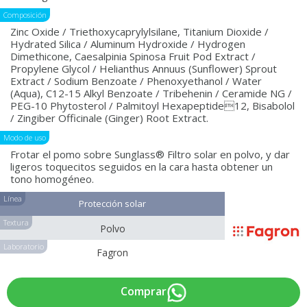
Composición
Zinc Oxide / Triethoxycaprylylsilane, Titanium Dioxide /
Hydrated Silica / Aluminum Hydroxide / Hydrogen
Dimethicone, Caesalpinia Spinosa Fruit Pod Extract /
Propylene Glycol / Helianthus Annuus (Sunflower) Sprout
Extract / Sodium Benzoate / Phenoxyethanol / Water
(Aqua), C12-15 Alkyl Benzoate / Tribehenin / Ceramide NG /
PEG-10 Phytosterol / Palmitoyl Hexapeptide12, Bisabolol
/ Zingiber Officinale (Ginger) Root Extract.
Modo de uso
Frotar el pomo sobre Sunglass® Filtro solar en polvo, y dar
ligeros toquecitos seguidos en la cara hasta obtener un
tono homogéneo.
Línea
Protección solar
Textura
Polvo
Laboratorio
Fagron
Comprar