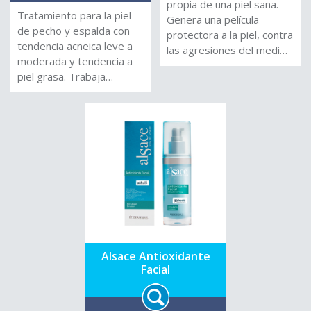
propia de una piel sana.
Tratamiento para la piel
Genera una película
de pecho y espalda con
protectora a la piel, contra
tendencia acneica leve a
las agresiones del medio
moderada y tendencia a
ambiente, sin dejar
piel grasa. Trabaja
sensación grasa.
manchas post-
inflamatorias secuelas del
acné. Funciona como
coadyuvante ideal para
pacientes con
tratamientos con
Isotretinoina sistémica o
retinoides tópicos. Su
fórmula ofrece Efecto 3R:
Regulación del sebo,
Reducción y control de las
Alsace Antioxidante
imperfecciones y
Facial
Rebalance de la microflora
de la piel, más las
propiedades