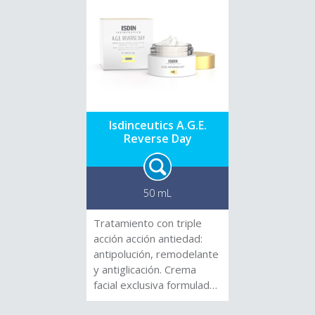
ayuda a rejuvenecer las
firmeza y sobre las líneas
funciones de la piel,
finas de expresión.
mejorando su capacacidad
de autorepararse y
autoregenerarse. Envase
airless que permite
conservar los activos en
su mejor forma sin riesgo
Isdinceutics A.G.E.
a que se oxiden. Con ácido
Reverse Day
hialurónico y harina de
avena coloidal, ácido.
50 mL
Tratamiento con triple
acción acción antiedad:
antipolución, remodelante
y antiglicación. Crema
facial exclusiva formulada
con Exo-P, que forma un