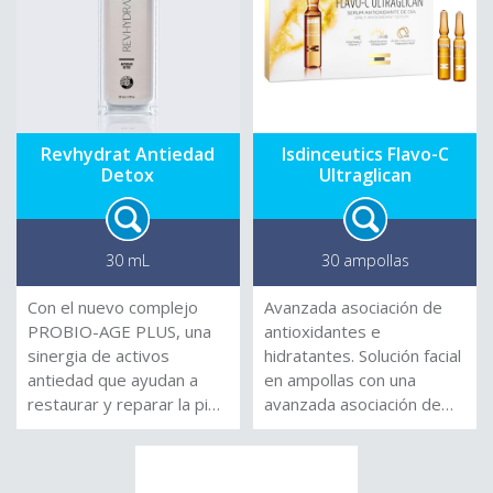
Revhydrat Antiedad
Isdinceutics Flavo-C
Detox
Ultraglican
30 mL
30 ampollas
Con el nuevo complejo
Avanzada asociación de
PROBIO-AGE PLUS, una
antioxidantes e
sinergia de activos
hidratantes. Solución facial
antiedad que ayudan a
en ampollas con una
restaurar y reparar la piel.
avanzada asociación de
Con Ecobiotyx® que
antioxidantes e
funciona regulando la
hidratantes que actúa
microbiota cutánea y
sobre la pérdida de