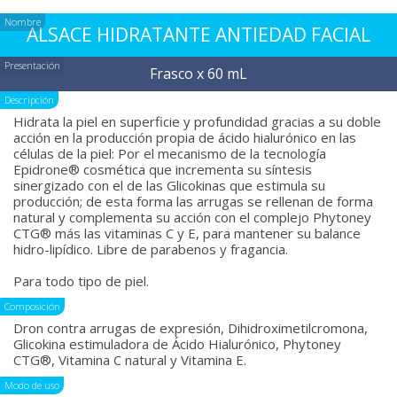
Nombre
ALSACE HIDRATANTE ANTIEDAD FACIAL
Presentación
Frasco x 60 mL
Descripción
Hidrata la piel en superficie y profundidad gracias a su doble
acción en la producción propia de ácido hialurónico en las
células de la piel: Por el mecanismo de la tecnología
Epidrone® cosmética que incrementa su síntesis
sinergizado con el de las Glicokinas que estimula su
producción; de esta forma las arrugas se rellenan de forma
natural y complementa su acción con el complejo Phytoney
CTG® más las vitaminas C y E, para mantener su balance
hidro-lipídico. Libre de parabenos y fragancia.
Para todo tipo de piel.
Composición
Dron contra arrugas de expresión, Dihidroximetilcromona,
Glicokina estimuladora de Ácido Hialurónico, Phytoney
CTG®, Vitamina C natural y Vitamina E.
Modo de uso