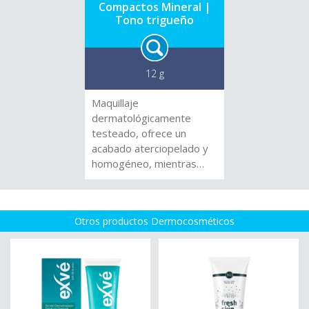
Compactos Mineral |
Tono trigueño
12 g
Maquillaje
dermatológicamente
testeado, ofrece un
acabado aterciopelado y
homogéneo, mientras
brinda protección solar.
Polvos Compactos 100%
Mineral con pantalla y
Otros productos Dermocosméticos
filtro solar. No
comedogénico Textura de
seda de Arroz. Incluye
espejo y práctico pomito
aplicador.