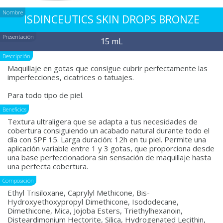
Nombre
ISDINCEUTICS SKIN DROPS BRONZE
Presentación
15 mL
Descripción
Maquillaje en gotas que consigue cubrir perfectamente las
imperfecciones, cicatrices o tatuajes.
Para todo tipo de piel.
Beneficios
Textura ultraligera que se adapta a tus necesidades de
cobertura consiguiendo un acabado natural durante todo el
día con SPF 15. Larga duración: 12h en tu piel. Permite una
aplicación variable entre 1 y 3 gotas, que proporciona desde
una base perfeccionadora sin sensación de maquillaje hasta
una perfecta cobertura.
Composición
Ethyl Trisiloxane, Caprylyl Methicone, Bis-
Hydroxyethoxypropyl Dimethicone, Isododecane,
Dimethicone, Mica, Jojoba Esters, Triethylhexanoin,
Disteardimonium Hectorite, Silica, Hydrogenated Lecithin,