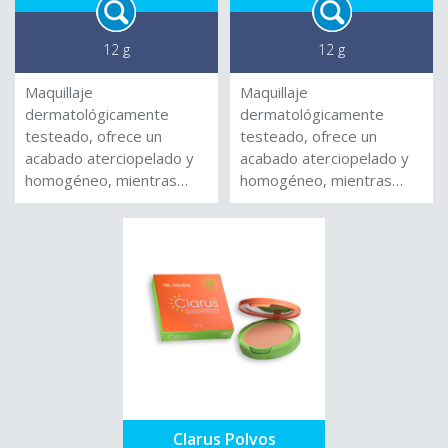
12 g
12 g
Maquillaje
Maquillaje
dermatológicamente
dermatológicamente
testeado, ofrece un
testeado, ofrece un
acabado aterciopelado y
acabado aterciopelado y
homogéneo, mientras
homogéneo, mientras
brinda protección solar.
brinda protección solar.
Polvos Compactos 100%
Polvos Compactos 100%
Mineral con pantalla y
Mineral con pantalla y
filtro solar. No
filtro solar. No
comedogénico Textura de
comedogénico Textura de
seda de Arroz. Incluye
seda de Arroz. Incluye
espejo y práctico pomito
espejo y práctico pomito
aplicador.
aplicador.
Clarus Polvos