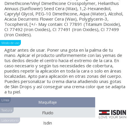
Dimethicone/Vinyl Dimethicone Crosspolymer, Helianthus
Annuus (Sunflower) Seed Cera (Wax), 1,2-Hexanediol,
Caprylyl Glycol, PEG-10 Dimethicone, Aqua (Water), Alcohol,
Acacia Decurrens Flower Cera (Wax), Polyglycerin-3,
Tocopherol, [+/- May contain: CI 77891 (Titanium Dioxide),
CI 77492 (Iron Oxides), CI 77491 (Iron Oxides), CI 77499
(Iron Oxides).
Modo de uso
Agitar antes de usar. Poner una gota en la palma de tu
mano. Aplicar el producto uniformemente con las yemas de
tus dedos desde el centro hacia el extremo de la cara. En
caso necesario y según tus necesidades de cobertura,
puedes repetir la aplicación en toda la cara o solo en áreas
localizadas. Apto para aplicación en otras zonas del cuerpo.
Puedes personalizar tu crema diaria añadiendo unas gotas
de Skin Drops y así conseguir una crema color que se adapta
a tu piel.
Línea
Maquillaje
Textura
Fluido
Laboratorio
Isdin