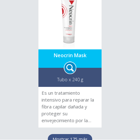
acción regenerante,
humectante y
antioxidante del blend
Phytoney CTG ® en una
base limpiadora suave,
hidratante y de pH
balanceado, con extracto
de caléndula, mantequilla
Neocrin Mask
de karité y vitamina B3.
Tubo x 240 g
Es un tratamiento
intensivo para reparar la
fibra capilar dañada y
proteger su
envejecimiento por la
agresión del medio
ambiente.
Mostrar 175 más