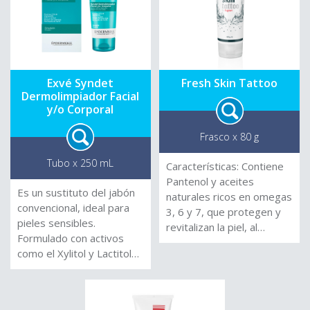
Exvé Syndet
Fresh Skin Tattoo
Dermolimpiador Facial
y/o Corporal
Frasco x 80 g
Tubo x 250 mL
Características: Contiene
Pantenol y aceites
Es un sustituto del jabón
naturales ricos en omegas
convencional, ideal para
3, 6 y 7, que protegen y
pieles sensibles.
revitalizan la piel, al
Formulado con activos
tiempo que
como el Xylitol y Lactitol
progresivamente
que preservan y
acentúan el color y el brillo
restauran la microflora
de los tatuajes y las
natural de la piel. Posee
micropigmentaciones.