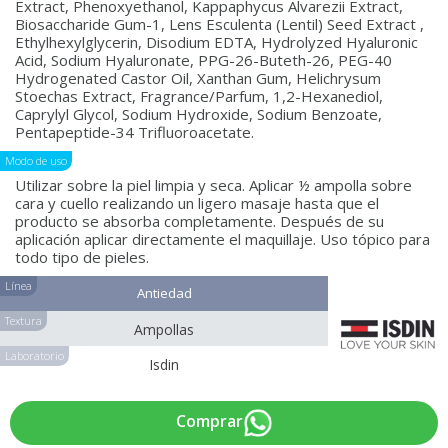
Extract, Phenoxyethanol, Kappaphycus Alvarezii Extract,
Biosaccharide Gum-1, Lens Esculenta (Lentil) Seed Extract ,
Ethylhexylglycerin, Disodium EDTA, Hydrolyzed Hyaluronic
Acid, Sodium Hyaluronate, PPG-26-Buteth-26, PEG-40
Hydrogenated Castor Oil, Xanthan Gum, Helichrysum
Stoechas Extract, Fragrance/Parfum, 1,2-Hexanediol,
Caprylyl Glycol, Sodium Hydroxide, Sodium Benzoate,
Pentapeptide-34 Trifluoroacetate.
Modo de uso
Utilizar sobre la piel limpia y seca. Aplicar ½ ampolla sobre
cara y cuello realizando un ligero masaje hasta que el
producto se absorba completamente. Después de su
aplicación aplicar directamente el maquillaje. Uso tópico para
todo tipo de pieles.
Línea
Antiedad
Textura
Ampollas
Laboratorio
Isdin
Comprar