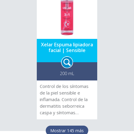
deteniendo la cadena del
imperfecciones, unifica el
estrés oxidativo. La
tono y proporciona un
presencia de extractos
efecto buena cara. ¿Lo
naturales y de Phytoney
mejor? No irrita los ojos.
CTG® mantienen el
balance hídrico de la piel.
Xelar Espuma lipiadora
facial | Sensible
200 mL
Control de los síntomas
de la piel sensible e
inflamada. Control de la
dermatitis seborreica
caspa y síntomas
relacionados. Es un
tratamiento relajante para
Mostrar 145 más
la piel. Control del