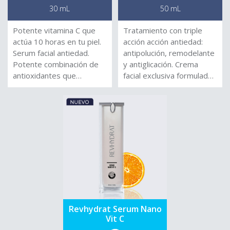
30 mL
50 mL
Potente vitamina C que
Tratamiento con triple
actúa 10 horas en tu piel.
acción acción antiedad:
Serum facial antiedad.
antipolución, remodelante
Potente combinación de
y antiglicación. Crema
antioxidantes que
facial exclusiva formulada
combate el
con Exo-P, que forma un
fotoenvejecimineto.
escudo protector en la
superfície de la piel
protegiéndola de la
polución y con Carnosina,
que retrasa el proceso de
formación de los
productos finales de la
glicación avanzada (A.G.E.).
Su uso continuado ayuda a
redefinir y remodelar el
Revhydrat Serum Nano
óvalo facial, gracias al
Vit C
ácido hialurónico