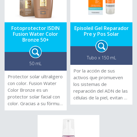
poderoso antioxidante
que neutraliza los
radicales libres y ayuda a
liberar toxinas dañinas en
la piel que producen y
Fotoprotector ISDIN
Episoleil Gel Reparador
Fusion Water Color
Pre y Pos Solar
aceleran el proceso de
Bronze 50+
envejecimiento. Envase
airless que permite
conservar los activos en
Tubo x 150 mL
su mejor forma sin riesgo
50 mL
a que se oxiden.
Por la acción de sus
Protector solar ultraligero
activos que promueven
con color. Fusion Water
los sistemas de
Color Bronze es un
reparación del ADN de las
protector solar facial con
células de la piel, evitan el
color. Gracias a su fórmula
fotoenvejecimiento y
ultraligera, protege tu piel
neutralizan la producción
a diario contra los rayos
de radicales libres
UVB y UVA (SPF 50).
inducida por los rayos UV
Aporta una cobertura
e IR (Infra-rojos)
natural que disimula